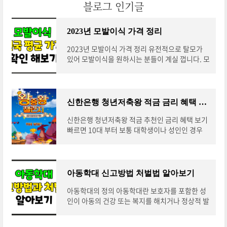
블로그 인기글
2023년 모발이식 가격 정리
2023년 모발이식 가격 정리 유전적으로 탈모가
있어 모발이식을 원하시는 분들이 계실 껍니다. 모
발이식은 여러 가지 이유로 발생하는 탈모를 해결
하는 수술적인 방법입니다. 탈모의 원인은 참 다양
합니다. 유전적인 요인, 호르몬 변화, 스트레스, 질
병 등 다양한 이유로 발생할 수 있습니다. 탈모가
신한은행 청년저축왕 적금 금리 혜택 보기
심하게 진행되면 두피에서 머리카락이 자라는 모
발 유전자가 손상되어 모발이 다시 자라지 않는 경
신한은행 청년저축왕 적금 추천인 금리 혜택 보기
우도 있습니다. 모발이식 가격 기준 모발이식 가격
빠르면 10대 부터 보통 대학생이나 성인인 경우
기준 모발이식은 아쉽게도 비급여로 진행 됩니다.
적금통장을 하나씩 만들기 마련입니다. 적금통장
간단히 말하면 본인의 생돈이 날라가게 되죠. 그러
을 만들때 가장 관심이 가는 부분은 바로 금리 인
다보니 추후 가격을 미리 ㅇ알아보는 것이 좋습니
데요. 이번 신한은행에서 괜찮은 적금상품을 출시
다. 모발이식은 주로 머리카락 수를 기준으로 가격
했습니다. 오늘은 이 상품에 대해 한번 확인해보려
아동학대 신고방법 처벌법 알아보기
이 분류되어 있으며 대표적으로 5가지의 분류로
고 합니다. 신한은행 청년저축왕 특징 짧게보기 이
나눠 집니다. 모발이식 1모당 모발이..
자율이 높음 신한은행의 적금통장은 다른 은행에
아동학대의 정의 아동학대란 보호자를 포함한 성
비해 상대적으로 높은 이자율을(최고 5.85%) 제
인이 아동의 건강 또는 복지를 해치거나 정상적 발
공합니다. 이자지급 주기 선택 가능 적금통장의 이
달을 저해할 수 있는 신체적·정신적·성적 폭력이
자지급 주기를 선택할 수 있습니다. 매월 지급받거
나 가혹행위를 하는 것과 아동의 보호자가 아동을