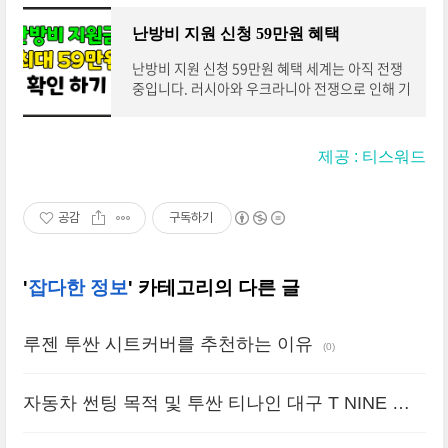
나, 만기일에 이자와 원금을 함께 받을 수 있습니
유기하거나 방임하는 것을 말합니다. 아동학대는
다. 예치기간 선택 가능 예치기간을 1년 부터 3년
아동의 건강과 안전에 직접적인 위협을 가하며, 장
난방비 지원 신청 59만원 혜택
까지 선택할 수 있습니다. 예치기간 동안은 계약기
기적으로 아동의 심리적, 사회적, 인지적 발달에
간 중 해지도 가능합니다. 자동이체 가..
도 영향을 미칩니다. 이러한 영향은 인간관계, 자
난방비 지원 신청 59만원 혜택 세계는 아직 전쟁
아개념 형성, 학교성취 등 아동의 건강한 발달에
중입니다. 러시아와 우크라니아 전쟁으로 인해 기
중요한 영향을 미칩니다. 따라서 아동학대 예방과
본적인 물가상승 때문에 일반적인 전 세계 사람들
아동학대를 당한 아동들의 치유와 회복이 필요합
까지 자원부족으로 인해 피해를 보고 있는데요. 특
니다. 아동학대 예방을 위해서는 아동학대의 정의
히 겨울철 난방비로 인해 많은 사람들이 고생을 하
제공 : 티스워드
와 유형을 이해하고, 예방을 위한 가족 교육과 아
였습니다. 이로 인해 정부에서는 특별한 대책을 내
동 보호 정책의 개선이 필요합니다. 아동학대를 당
세웠는데 한번 확인 해봅시다. 취약계층 특별요금
한 아동들은 전문가들의 지원을 통해 치유와 회복
지원제도 러시아의 우크라이나 침공으로 인해 각
공감
구독하기
이 ..
국에서는 LNG 수급 경쟁으로 인한 가스요금 상승
과 기온 하락으로 인한 난방비 부담이 커지는 상황
입니다. 이에 대한 대책으로 한국지역난방공사는
'
잡다한 정보
' 카테고리의 다른 글
동절기에 어려움을 겪는 취약계층(기초생활수급
자, 차상위계층)을 위하여 ’22년 12월 ~ ’23년 3
월(4개월) 사용한 난방비에 대하여 한시적으로 확
루젠 투싼 시트커버를 추천하는 이유
대 지원을 추진하고 있습니다. 이제 취..
(0)
자동차 썬팅 목적 및 투싼 티나인 대구 T NINE 썬
팅 후기
(0)