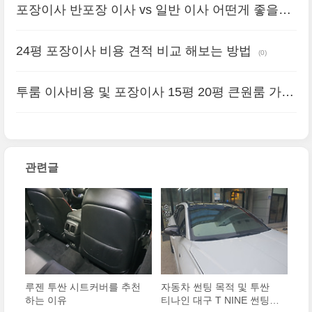
포장이사 반포장 이사 vs 일반 이사 어떤게 좋을
까? 장점 단점 비교
(1)
24평 포장이사 비용 견적 비교 해보는 방법
(0)
투룸 이사비용 및 포장이사 15평 20평 큰원룸 가격
확인 해보기
(0)
관련글
루젠 투싼 시트커버를 추천
자동차 썬팅 목적 및 투싼
하는 이유
티나인 대구 T NINE 썬팅