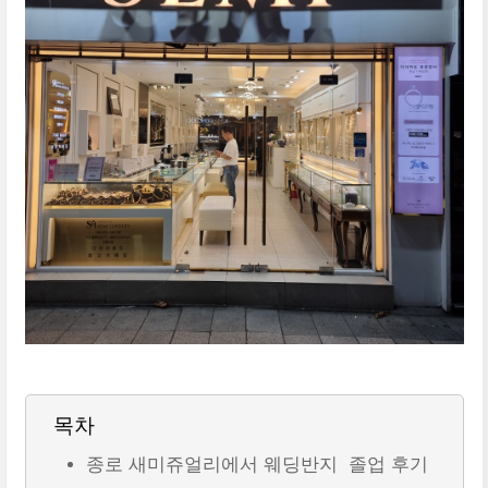
목차
종로 새미쥬얼리에서 웨딩반지 졸업 후기