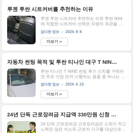
는 다양한 웨딩밴드와 커플링, 예물 반지를 제
공하는 곳으로, 30년 이상의 전통을 자랑하
루젠 투싼 시트커버를 추천하는 이유
는 전문 예물 브랜드예요. 특히 독특한 디자인
루젠 투싼 시트커버 추천하는 이유 투싼 NX4
과 세밀한 상담으로 많은 예비부부들에게 사랑
에 적합한 시트커버 선택은 차량의 외관을 깔
받고 있는 곳이랍니다. 오늘은는 제가 직접 종
끔하게 유지하고, 내부를 보호하며, 운전자의
로 새미쥬얼리를 방문해 웨딩반지를 구매한 후
잡다한 정보
2024. 9. 9.
편의성을 높이는 중요한 요소입니다. 특히 루
기를 통해, 이곳의 장점과 세부적인 상담 과
젠 시트커버는 다양한 장점으로 인해 많은 투
정, 그리고 반지 선택 팁에 대해 상세하게 알려
더보기 ››
싼 NX4 오너들 사이에서 인기를 끌고 있습니
드릴게요! 새미쥬얼리 방문 및 상담 과정 처
다. 그럼, 루젠 시트커버가 왜 투싼 NX4 차주들
음 새미쥬얼리를 방문했..
에게 추천되는지에 대해 알아보겠습니다.➡️투
싼 시트커버 구매하기 완벽한 일체감과 간편
자동차 썬팅 목적 및 투싼 티나인 대구 T NINE 썬팅 후기
한 설치 루젠 시트커버는 투싼 NX4와의 높은
투싼 티나인 T NINE 썬팅 후기 신차를 구매하
일체감을 자랑합니다. 시트백 커버 뒤에 소모
면 주로 가장 먼저 시행하는 용품 중 하나는 바
품을 보관할 수 있는 공간이 있어 깔끔한 구성
로 자동차 썬팅 입니다. 물론 카마스터를 통해
이 가능하며, 설치도 매우 간편하여 초보자도
잡다한 정보
2024. 4. 23.
썬팅이나 차의 매트를 서비스 받지만 스스로
쉽게 장착할 수 있습니다. 사용자는 손으로 눌
썬팅을 하기도 합니다. 그럼 왜 차에 썬팅을 해
러 장착할 수 있을 정도로 간단하게 되어 있어,
더보기 ››
야하는지 한번 아래를 확인 해보고 대구 지역
추가적인 도구 없이도 5분 내로 장착이 ..
에서 괜찮은 썬팅지점 추천 및 투싼 용품을 저
렴하게 살 수 있는 방법까지 알아보도록 합시
다. HTML 삽입 미리보기할 수 없는 소스
24년 단독 근로장려금 지급액 330만원 신청 방법
HTML 삽입 미리보기할 수 없는 소스 자동차
24 단독 근로장려금 근로장려금은 소득이 적고
썬팅의 정의와 목적 자동차 썬팅은 자동차 유
노력은 많은 저소득 근로자 가구를 대상으로
리에 특수한 필름을 부착하여 태양열과 자외선