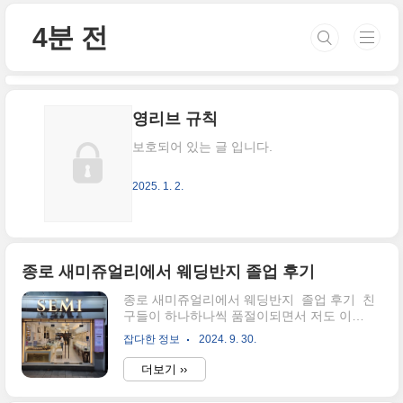
본문 바로가기
4분 전
영리브 규칙
보호되어 있는 글 입니다.
2025. 1. 2.
종로 새미쥬얼리에서 웨딩반지 졸업 후기
종로 새미쥬얼리에서 웨딩반지 졸업 후기 친
구들이 하나하나씩 품절이되면서 저도 이
제 곧 품절녀가 되는 순간이 다가오고 있어
잡다한 정보
2024. 9. 30.
요. 결혼준비라는게 말로만 듣다가 정말 준
비 할 것들이 많더라구요, 하지만 오늘만큼
더보기 ››
은 제일 제가 기대하던 순간이랍니다. 바로 결
혼반지를 마추는 날인데요!!종로 새미쥬얼리